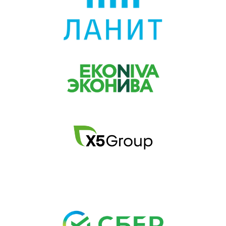
Школа №1554 — №3 в рейтинге
школ 2011
Эксперты в финансах
»
Александр Михайлов
Александра Бурико
Анастасия Ярыгина
Андрей Клепач
Антон Данилов-Данильян
Антон Табах
Аркадий Комаровский
Галина Хейл
Дмитрий Замков
Дмитрий Лепетиков