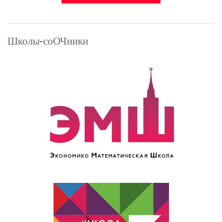
Ачилова
Анастасия
Большакова
Школы-соОЧники
Татьяна
Гимназия
№64
(Липецк)
Григорьева
Екатерина
(8 класс)
Интервью
команды
МСВУ
Команда
Гимназии
№1