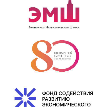
Анна
Щетинина
Маргарита
(11
класс)
Щетинина
Полина
(10
класс)
О Чемпионате 2011
»
Положение
Призеры
»
Приказ