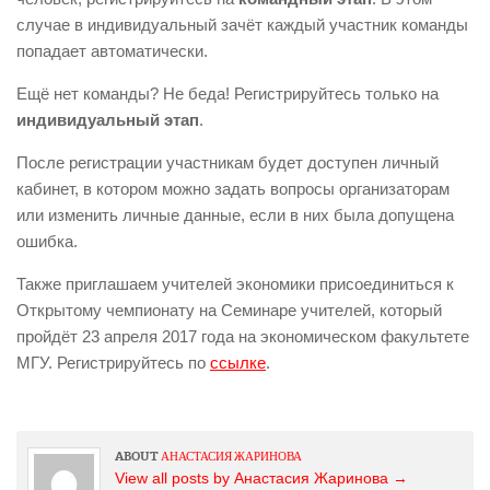
случае в индивидуальный зачёт каждый участник команды
Вера Игнатьева
попадает автоматически.
Иван Лазарев
Ещё нет команды? Не беда! Регистрируйтесь только на
Илья Стребулаев
индивидуальный этап
.
Леонид Григорьев
После регистрации участникам будет доступен личный
Майкл Алексеев
кабинет, в котором можно задать вопросы организаторам
или изменить личные данные, если в них была допущена
Михаил Палт
ошибка.
Михаил Хомич
Также приглашаем учителей экономики присоединиться к
Наталья Иващенко
Открытому чемпионату на Семинаре учителей, который
Наталья Калмыкова
пройдёт 23 апреля 2017 года на экономическом факультете
МГУ. Регистрируйтесь по
ссылке
.
Олег Ицхоки
Сергей Студников
Филипп Картаев
ABOUT
АНАСТАСИЯ ЖАРИНОВА
View all posts by Анастасия Жаринова
→
Бизнес
»