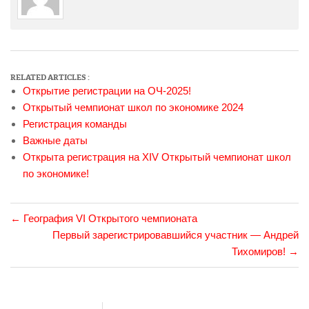
Александр Авраамов
Анатолий Бурносов
Анатолий Гавриленко
RELATED ARTICLES :
Открытие регистрации на ОЧ-2025!
Андрей Реус
Открытый чемпионат школ по экономике 2024
Ася Солнцева
Регистрация команды
Важные даты
Виталина Левашова
Открыта регистрация на XIV Открытый чемпионат школ
Владас Майминас
по экономике!
Денис Елаховский
←
География VI Открытого чемпионата
Денис Каминский
Первый зарегистрировавшийся участник — Андрей
Дмитрий Вальяно
Тихомиров!
→
Дмитрий Сосфенов
Евгения Дементьева