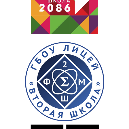
(Липецк)
Команда
лицея
№1535
Команда
МОУ
лицея
№44
города
Липецка
Команда
МОУ
СОШ
№50
(Тула)
Команды
школы