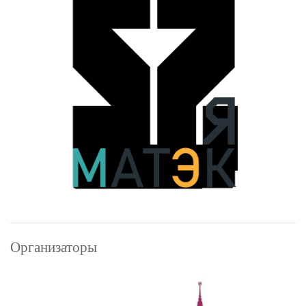
№1293
Кошелева
Марина
Красилова
Ирина
(11
класс)
Кудряшов
Андрей
Мамыкина
Анастасия
Мария
Шевченко
Организаторы
Павлов
Александр
Талачева