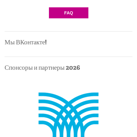
Команда физико-математического
FAQ
лицея №1502 — первая
зарегистрировашаяся команда
2014
Мы ВКонтакте!
Екатерина Шнукало — первый
зарегистрировавшийся участник
2013
Спонсоры и партнеры 2026
ГБОУ Лицей №1535 — №1 в
рейтинге школ 2012
Гимназия №1257 — №2 в рейтинге
школ 2012
ГОУ Лицей №1535 — №1 в рейтинге
школ 2011
Лицей "Вторая школа" — №2 в
рейтинге школ 2011