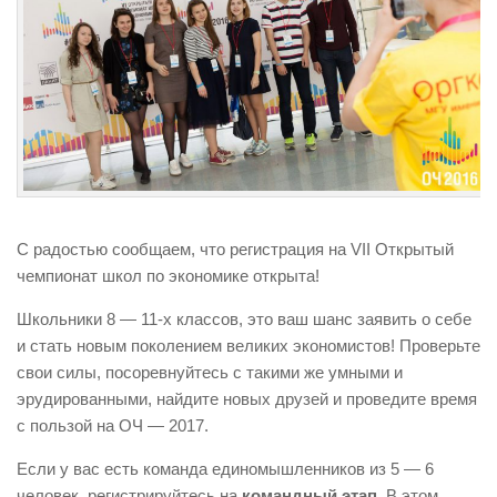
Положение и регламент Открытого
чемпионата школ по экономике —
2025
Формат проведения
Контакты
FAQ по Открытому чемпионату
Интервью
»
С радостью сообщаем, что регистрация на VII Открытый
чемпионат школ по экономике открыта!
Академическая сфера
»
Школьники 8 — 11-х классов, это ваш шанс заявить о себе
Александр Аузан
и стать новым поколением великих экономистов! Проверьте
Александр Бегунц
свои силы, посоревнуйтесь с такими же умными и
эрудированными, найдите новых друзей и проведите время
Алина Пелих
с пользой на ОЧ — 2017.
Вадим Красков
Если у вас есть команда единомышленников из 5 — 6
Василий Колесов
человек, регистрируйтесь на
командный этап
. В этом