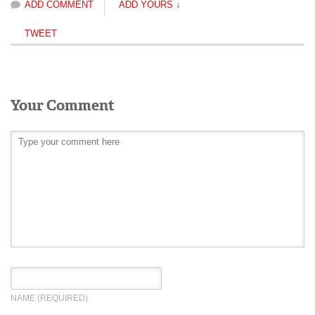
ADD COMMENT
ADD YOURS ↓
Екатерина Кусимова
TWEET
Елена Водопьянова
Елена Дьячкова
Елена Тютюнникова
Your Comment
Елена Шабусова
Елизавета Осетинская
Илья Ломакин-Румянцев
Ксения Лещинская
Ксения Майборода
Максим Ламсков
Марина Макарова
Мераб Бен-Эл (Елашвили)
NAME
(REQUIRED)
Наталья Грановская