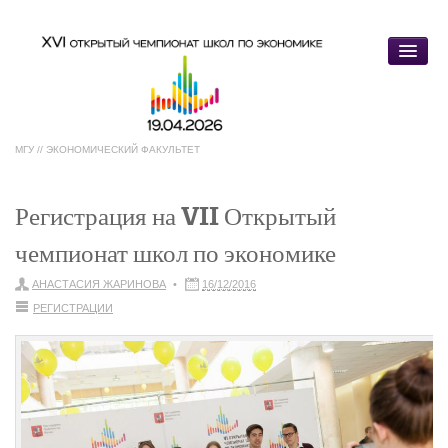
МГУ // ЭКОНОМИЧЕСКИЙ ФАКУЛЬТЕТ
Главная
Регистрация на VII Открытый
чемпионат школ по экономике
Регистрации
»
АНАСТАСИЯ ЖАРИНОВА
16/12/2016
Регистрация участников
РЕГИСТРАЦИИ
Регистрация команд
Открытый чемпионат
»
Организаторы
Условия участия
»