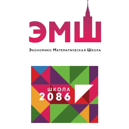
Спонсоры 2011
»
KPMG
PwC
ЛАНИТ