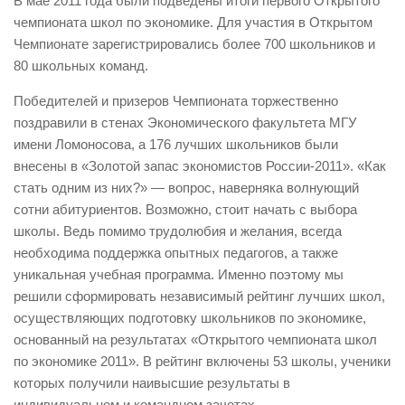
В мае 2011 года были подведены итоги первого Открытого
чемпионата школ по экономике. Для участия в Открытом
Положение и регламент Открытого
Чемпионате зарегистрировались более 700 школьников и
чемпионата школ по экономике —
80 школьных команд.
2025
Формат проведения
Победителей и призеров Чемпионата торжественно
поздравили в стенах Экономического факультета МГУ
Контакты
имени Ломоносова, а 176 лучших школьников были
FAQ по Открытому чемпионату
внесены в «Золотой запас экономистов России-2011». «Как
стать одним из них?» — вопрос, наверняка волнующий
Интервью
»
сотни абитуриентов. Возможно, стоит начать с выбора
школы. Ведь помимо трудолюбия и желания, всегда
Академическая сфера
»
необходима поддержка опытных педагогов, а также
Александр Аузан
уникальная учебная программа. Именно поэтому мы
решили сформировать независимый рейтинг лучших школ,
Александр Бегунц
осуществляющих подготовку школьников по экономике,
Алина Пелих
основанный на результатах «Открытого чемпионата школ
по экономике 2011». В рейтинг включены 53 школы, ученики
Вадим Красков
которых получили наивысшие результаты в
Василий Колесов
индивидуальном и командном зачетах.