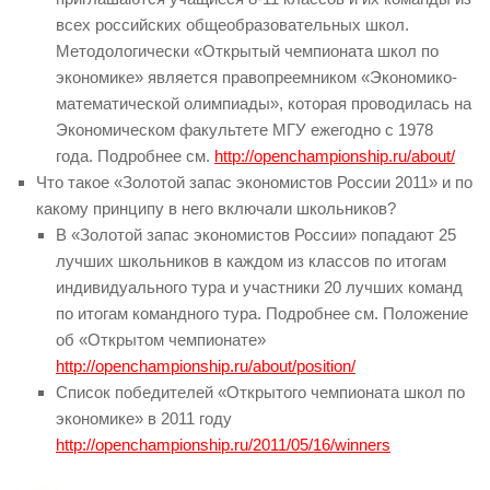
всех российских общеобразовательных школ.
Николай Васильков
Методологически «Открытый чемпионата школ по
экономике» является правопреемником «Экономико-
Николай Фалин
математической олимпиады», которая проводилась на
Олег Буклемишев
Экономическом факультете МГУ ежегодно с 1978
года. Подробнее см.
http://openchampionship.ru/about/
Ольга Молчанова
Что такое «Золотой запас экономистов России 2011» и по
Сергей Романенко
какому принципу в него включали школьников?
В «Золотой запас экономистов России» попадают 25
Тимур Янбухтин
лучших школьников в каждом из классов по итогам
Юрий Митин
индивидуального тура и участники 20 лучших команд
по итогам командного тура. Подробнее см. Положение
Команда организаторов ОЧ
»
об «Открытом чемпионате»
Ольга Клачкова
http://openchampionship.ru/about/position/
Участники и учителя
»
Список победителей «Открытого чемпионата школ по
экономике» в 2011 году
Дмитрий Браженко — первый
http://openchampionship.ru/2011/05/16/winners
зарегистрировавшийся участник
2014