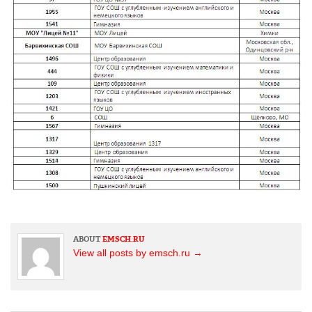
Карина Худенко
Ксения Юдаева
Максим Палт
СМИ о нас
Архив
»
ОЧ 2011
»
Интервью участников
»
Лицей
№ 44
(Липецк)
ABOUT
EMSCH.RU
Алёна
View all posts by emsch.ru
→
Лисица
(10
класс)