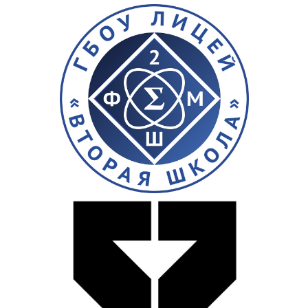
Альпина
Паблишерз
Mars
ISIC
Бункер-42
РБК-ТВ
Mail.ru
Финам
FM
Стать
спонсором