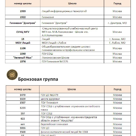
Школа №1554 — №3 в рейтинге
школ 2011
Эксперты в финансах
»
Александр Михайлов
Александра Бурико
Анастасия Ярыгина
Андрей Клепач
Антон Данилов-Данильян
Антон Табах
Аркадий Комаровский
Галина Хейл
Дмитрий Замков
Дмитрий Лепетиков