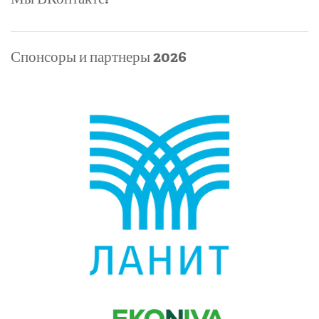
№1293
Кошелева
Марина
Спонсоры и партнеры 2026
Красилова
Ирина
(11
класс)
Кудряшов
Андрей
Мамыкина
Анастасия
Мария
Шевченко
Павлов
Александр
Талачева