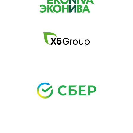
Анна
Щетинина
Маргарита
(11
класс)
Щетинина
Полина
(10
класс)
О Чемпионате 2011
»
Положение
Призеры
»
Приказ