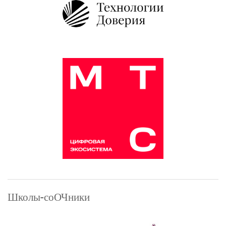
Расписание
Регламент
Церемония
награждени
Школы-соОЧники