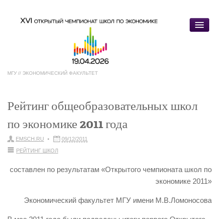
МГУ // ЭКОНОМИЧЕСКИЙ ФАКУЛЬТЕТ
Главная
Рейтинг общеобразовательных школ
по экономике 2011 года
Регистрации
»
EMSCH.RU
09/12/2011
Регистрация участников
РЕЙТИНГ ШКОЛ
Регистрация команд
составлен по результатам «Открытого чемпионата школ по
Открытый чемпионат
»
экономике 2011»
Организаторы
Экономический факультет МГУ имени М.В.Ломоносова
Условия участия
»