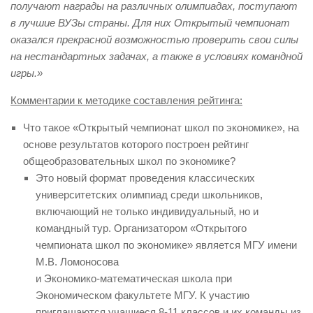
получают награды на различных олимпиадах, поступают
Екатерина Кусимова
в лучшие ВУЗы страны. Для них Открытый чемпионат
Елена Водопьянова
оказался прекрасной возможностью проверить свои силы
на нестандартных задачах, а также в условиях командной
Елена Дьячкова
игры.»
Елена Тютюнникова
Комментарии к методике составления рейтинга:
Елена Шабусова
Что такое «Открытый чемпионат школ по экономике», на
Елизавета Осетинская
основе результатов которого построен рейтинг
общеобразовательных школ по экономике?
Илья Ломакин-Румянцев
Это новый формат проведения классических
Ксения Лещинская
университетских олимпиад среди школьников,
включающий не только индивидуальный, но и
Ксения Майборода
командный тур. Организатором «Открытого
Максим Ламсков
чемпионата школ по экономике» является МГУ имени
М.В. Ломоносова
Марина Макарова
и Экономико-математическая школа при
Мераб Бен-Эл (Елашвили)
Экономическом факультете МГУ. К участию
приглашаются учащиеся 8-11 классов и их команды из
Наталья Грановская