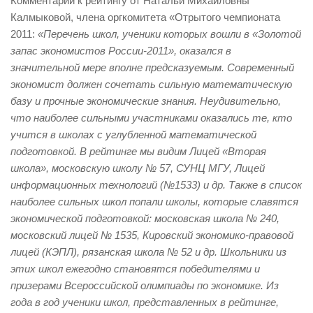
Комментарии к рейтингу от Натальи Михайловны
Калмыковой, члена оргкомитета «Отрытого чемпионата
Александр Авраамов
2011:
«Перечень школ, ученики которых вошли в «Золотой
Анатолий Бурносов
запас экономистов России-2011», оказался в
значительной мере вполне предсказуемым. Современный
Анатолий Гавриленко
экономист должен сочетать сильную математическую
Андрей Реус
базу и прочные экономические знания. Неудивительно,
что наиболее сильными участниками оказались те, кто
Ася Солнцева
учится в школах с углубленной математической
Виталина Левашова
подготовкой. В рейтинге мы видим Лицей «Вторая
школа», московскую школу № 57, СУНЦ МГУ, Лицей
Владас Майминас
информационных технологий (№1533) и др. Также в список
Денис Елаховский
наиболее сильных школ попали школы, которые славятся
экономической подготовкой: московская школа № 240,
Денис Каминский
московский лицей № 1535, Кировский экономико-правовой
Дмитрий Вальяно
лицей (КЭПЛ), рязанская школа № 52 и др. Школьники из
этих школ ежегодно становятся победителями и
Дмитрий Сосфенов
призерами Всероссийской олимпиады по экономике. Из
Евгения Дементьева
года в год ученики школ, представленных в рейтинге,