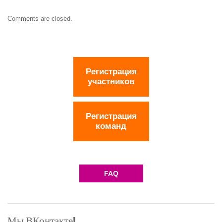
(Липецк)
Comments are closed.
Команда
лицея
№1535
Команда
Регистрация
МОУ
участников
лицея
№44
города
Регистрация
Липецка
команд
Команда
МОУ
СОШ
FAQ
№50
(Тула)
Команды
школы
Мы ВКонтакте!