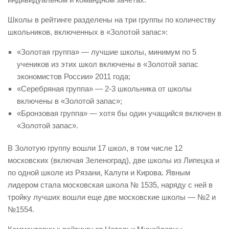
Вера Игнатьева
Школы в рейтинге разделены на три группы по количеству
Иван Лазарев
школьников, включенных в «Золотой запас»:
Илья Стребулаев
«Золотая группа» — лучшие школы, минимум по 5
учеников из этих школ включены в «Золотой запас
Леонид Григорьев
экономистов России» 2011 года;
Майкл Алексеев
«Серебряная группа» — 2-3 школьника от школы
включены в «Золотой запас»;
Михаил Палт
«Бронзовая группа» — хотя бы один учащийся включен в
Михаил Хомич
«Золотой запас».
Наталья Иващенко
В Золотую группу вошли 17 школ, в том числе 12
Наталья Калмыкова
московских (включая Зеленоград), две школы из Липецка и
по одной школе из Рязани, Калуги и Кирова. Явным
Олег Ицхоки
лидером стала московская школа № 1535, наряду с ней в
Сергей Студников
тройку лучших вошли еще две московские школы — №2 и
№1554.
Филипп Картаев
Бизнес
»