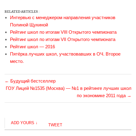
Ачилова
Анастасия
RELATED ARTICLES :
Интервью с менеджером направления участников
Большакова
Полиной Щукиной
Татьяна
Рейтинг школ по итогам VIII Открытого чемпионата
Рейтинг школ по итогам VII Открытого чемпионата
Гимназия
Рейтинг школ — 2016
№64
Пятёрка лучших школ, участвовавших в ОЧ. Второе
(Липецк)
место.
Григорьева
Екатерина
(8 класс)
←
Будущий бестселлер
ГОУ Лицей №1535 (Москва) — №1 в рейтинге лучших школ
Интервью
по экономике 2011 года
→
команды
МСВУ
Команда
ADD YOURS ↓
Гимназии
TWEET
№1