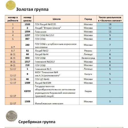
Команда физико-математического
лицея №1502 — первая
зарегистрировашаяся команда
2014
Екатерина Шнукало — первый
зарегистрировавшийся участник
2013
ГБОУ Лицей №1535 — №1 в
рейтинге школ 2012
Гимназия №1257 — №2 в рейтинге
школ 2012
ГОУ Лицей №1535 — №1 в рейтинге
школ 2011
Лицей "Вторая школа" — №2 в
рейтинге школ 2011